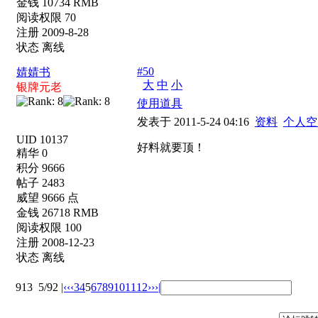
金钱 10734 RMB
阅读权限 70
注册 2009-8-28
状态 离线
#50
婧婧书
大
中
小
银牌元老
使用道具
发表于 2011-5-24 04:16
资料
个人空
UID 10137
好料就要顶！
精华 0
积分 9666
帖子 2483
威望 9666 点
金钱 26718 RMB
阅读权限 100
注册 2008-12-23
状态 离线
913
5/92
|‹
‹‹
3
4
5
6
7
8
9
10
11
12
››
›|