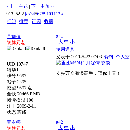
‹‹ 上一主题
|
下一主题 ››
913
5/92
|‹
‹‹
3
4
5
6
7
8
9
10
11
12
››
›|
打印
|
推荐
|
订阅
|
收藏
标题: ┫万众精英┣【154期】【★黄家理财★→（持久战）特
#41
月妮倩
大
中
小
银牌元老
使用道具
发表于 2011-5-22 07:03
资料
个人空
UID 10747
精华 0
支持万众海浪高手，顶你上天！
积分 9697
帖子 2395
威望 9697 点
金钱 20466 RMB
阅读权限 100
注册 2009-2-11
状态 离线
#42
宝永娜
大
中
小
银牌元老