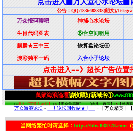
万众海浪论坛
»
┈┋论坛回收站★┋┈
» ┫万众精英┣【
当网络繁忙时请选择：
https://bbs.838778.com
（