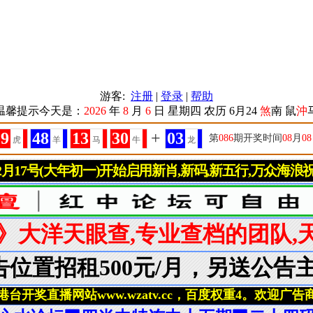
游客:
注册
|
登录
|
帮助
温馨提示今天是：
2026
年
8
月
6
日
星期四
农历 6月24
煞
南 鼠
沖