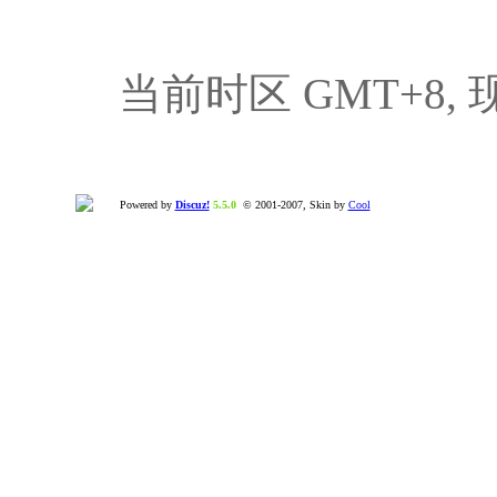
当前时区 GMT+8, 现在
Powered by
Discuz!
5.5.0
© 2001-2007, Skin by
Cool