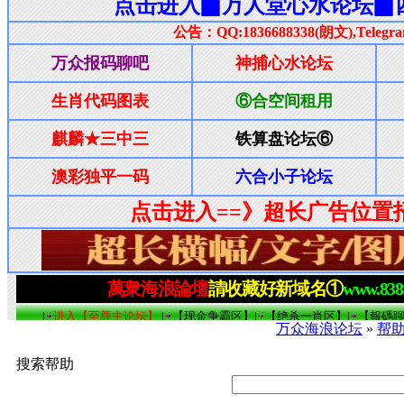
万众海浪论坛
»
帮
搜索帮助